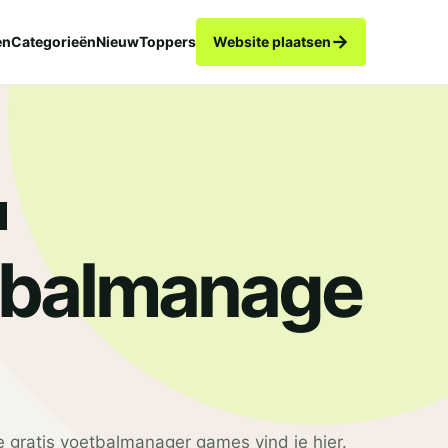
→
en
Categorieën
Nieuw
Toppers
Website plaatsen
tbalmanage
e gratis voetbalmanager games vind je hier.