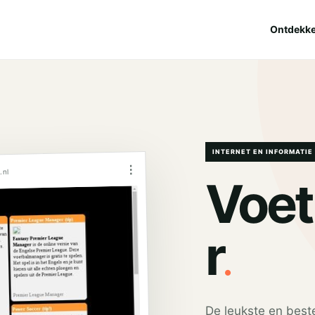
Ontdekk
INTERNET EN INFORMATIE
⋮
.nl
Voe
.
r
De leukste en best