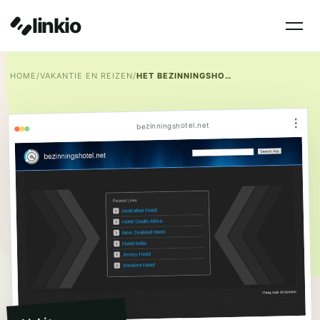
linkio
HOME
/
VAKANTIE EN REIZEN
/
HET BEZINNINGSHOTEL
⋮
bezinningshotel.net